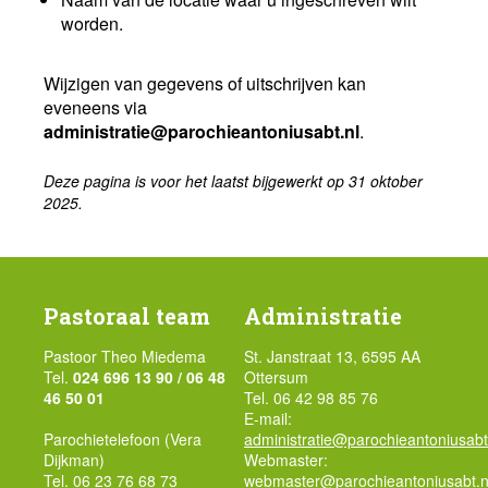
worden.
Wijzigen van gegevens of uitschrijven kan
eveneens via
administratie@parochieantoniusabt.nl
.
Deze pagina is voor het laatst bijgewerkt op 31 oktober
2025.
Pastoraal team
Administratie
Pastoor Theo Miedema
St. Janstraat 13, 6595 AA
Tel.
024 696 13 90 / 06 48
Ottersum
46 50 01
Tel. 06 42 98 85 76
E-mail:
Parochietelefoon (Vera
administratie@parochieantoniusabt
Dijkman)
Webmaster:
Tel. 06 23 76 68 73
webmaster@parochieantoniusabt.n