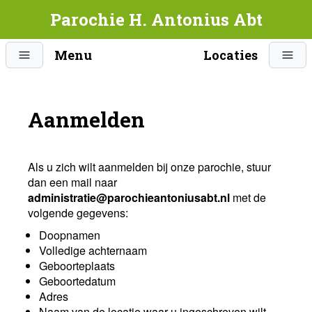
Parochie H. Antonius Abt
Menu
Locaties
Aanmelden
Als u zich wilt aanmelden bij onze parochie, stuur
dan een mail naar
administratie@parochieantoniusabt.nl
met de
volgende gegevens:
Doopnamen
Volledige achternaam
Geboorteplaats
Geboortedatum
Adres
Naam van de locatie waar u ingeschreven wilt