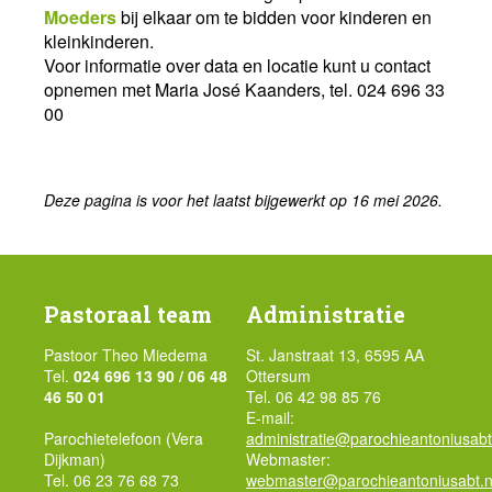
Moeders
bij elkaar om te bidden voor kinderen en
kleinkinderen.
Voor informatie over data en locatie kunt u contact
opnemen met Maria José Kaanders, tel. 024 696 33
00
Deze pagina is voor het laatst bijgewerkt op 16 mei 2026.
Pastoraal team
Administratie
Pastoor Theo Miedema
St. Janstraat 13, 6595 AA
Tel.
024 696 13 90 / 06 48
Ottersum
46 50 01
Tel. 06 42 98 85 76
E-mail:
Parochietelefoon (Vera
administratie@parochieantoniusabt
Dijkman)
Webmaster:
Tel. 06 23 76 68 73
webmaster@parochieantoniusabt.n