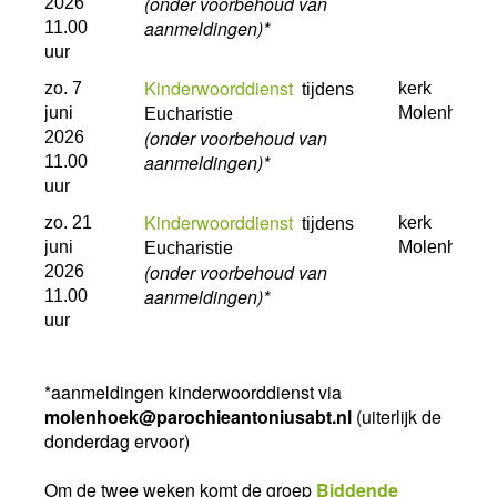
(onder voorbehoud van
2026
aanmeldingen)*
11.00
uur
Kinderwoorddienst
zo. 7
kerk
tijdens
juni
Molenhoek
Eucharistie
(onder voorbehoud van
2026
aanmeldingen)*
11.00
uur
Kinderwoorddienst
zo. 21
kerk
tijdens
juni
Molenhoek
Eucharistie
(onder voorbehoud van
2026
aanmeldingen)*
11.00
uur
*aanmeldingen kinderwoorddienst via
molenhoek@parochieantoniusabt.nl
(uiterlijk de
donderdag ervoor)
Om de twee weken komt de groep
Biddende